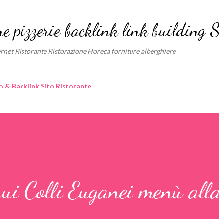
Passa ai contenuti principali
ne pizzerie backlink link building 
nternet Ristorante Ristorazione Horeca forniture alberghiere
o & Backlink Sito Ristorante
ui Colli Euganei menù all