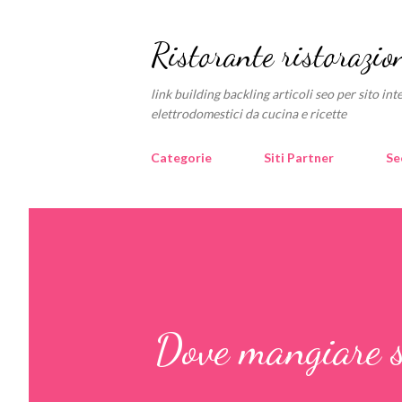
Ristorante ristorazio
link building backling articoli seo per sito i
elettrodomestici da cucina e ricette
Categorie
Siti Partner
Se
Dove mangiare s