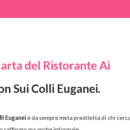
Carta del Ristorante Ai
on Sui Colli Euganei.
lli Euganei
è da sempre meta prediletta di chi cerc
o raffinato ma anche informale.